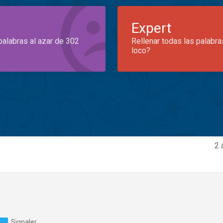
Expert
palabras al azar de 302
Rellenar todas las palabra
loco?
2 
Signaler