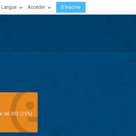
Langue
Accéder
S'inscrire
ar de 302 (25%)