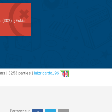
s (302), ¿Estás
ans | 3253 parties |
luizricardo_96
Partager sur: