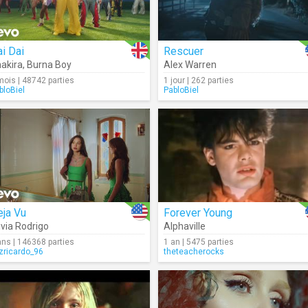
i Dai
Rescuer
akira
,
Burna Boy
Alex Warren
mois | 48742 parties
1 jour | 262 parties
bloBiel
PabloBiel
eja Vu
Forever Young
ivia Rodrigo
Alphaville
ans | 146368 parties
1 an | 5475 parties
izricardo_96
theteacherocks