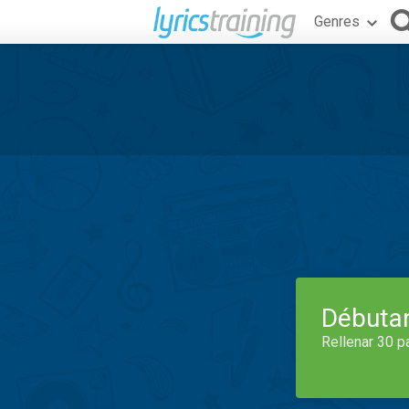
Genres
Débuta
Rellenar 30 p