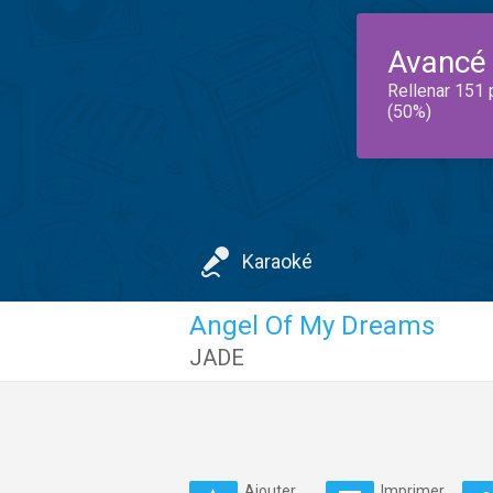
Avancé
Rellenar 151 
(50%)
Karaoké
Angel Of My Dreams
JADE
Ajouter
Imprimer