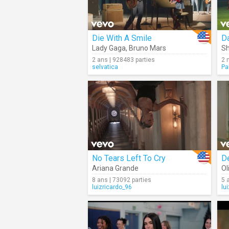
Die With A Smile
Da
Lady Gaga
,
Bruno Mars
Sh
2 ans | 928483 parties
2 
selvatica
Pa
No Tears Left To Cry
D
Ariana Grande
Ol
8 ans | 73092 parties
5 
luizricardo_96
lu