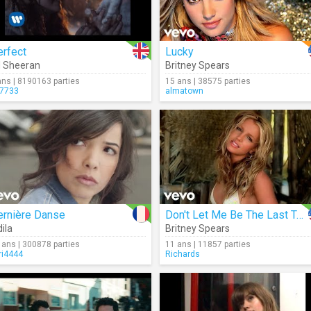
erfect
Lucky
 Sheeran
Britney Spears
ans | 8190163 parties
15 ans | 38575 parties
7733
almatown
ernière Danse
Don't Let Me Be The Last To Know
dila
Britney Spears
 ans | 300878 parties
11 ans | 11857 parties
ri4444
Richards