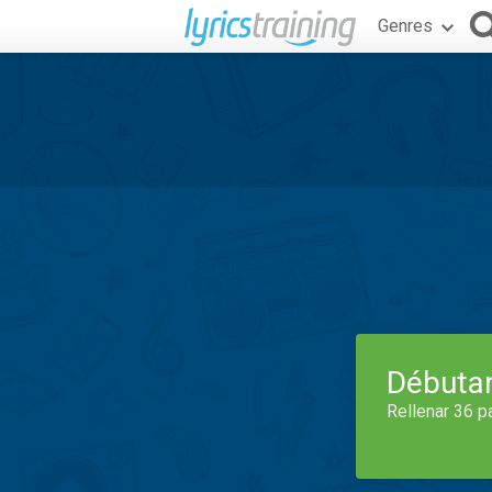
Genres
Débuta
Rellenar 36 p