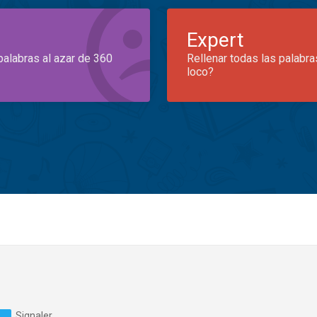
Expert
palabras al azar de 360
Rellenar todas las palabra
loco?
Signaler