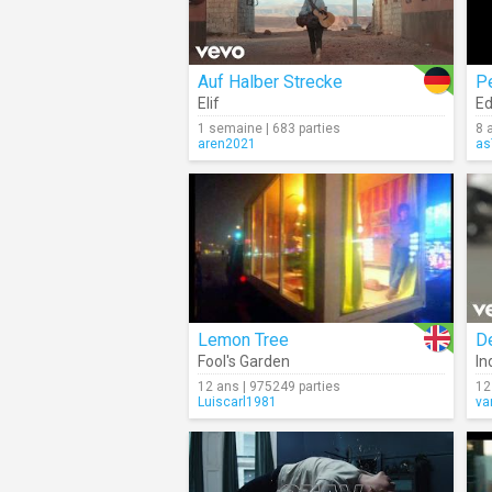
Auf Halber Strecke
P
Elif
Ed
1 semaine | 683 parties
8 
aren2021
as
Lemon Tree
D
Fool's Garden
In
12 ans | 975249 parties
12
Luiscarl1981
va