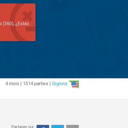
s (360), ¿Estás
4 mois | 1514 parties |
Grgmnz
Partager sur: