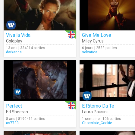
Viva la Vida
Give Me Love
Coldplay
Miley Cyrus
13 ans | 334014 parties
6 jours | 2533 parties
darkangel
selvatica
Perfect
E Ritorno Da Te
Ed Sheeran
Laura Pausini
8 ans | 8190411 parties
1 semaine | 106 parties
as7733
Chocolate_Cookie