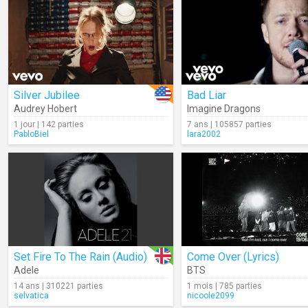
Silver Jubilee
Bad Liar
Audrey Hobert
Imagine Dragons
1 jour | 142 parties
7 ans | 105857 parties
PabloBiel
lara2002
Set Fire To The Rain (Audio)
Come Over (Lyrics)
Adele
BTS
14 ans | 310221 parties
1 mois | 785 parties
selvatica
nicoole2099