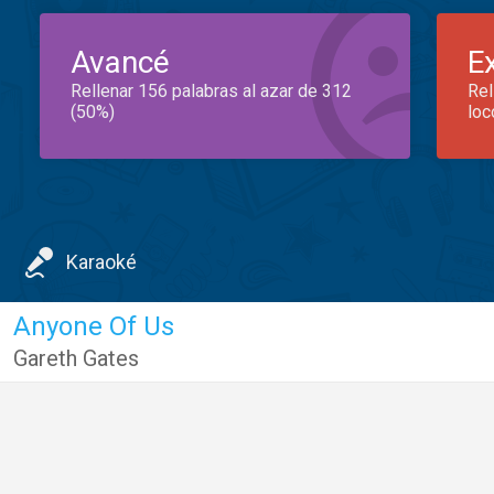
Avancé
E
Rellenar 156 palabras al azar de 312
Rel
(50%)
loc
Karaoké
Anyone Of Us
Gareth Gates