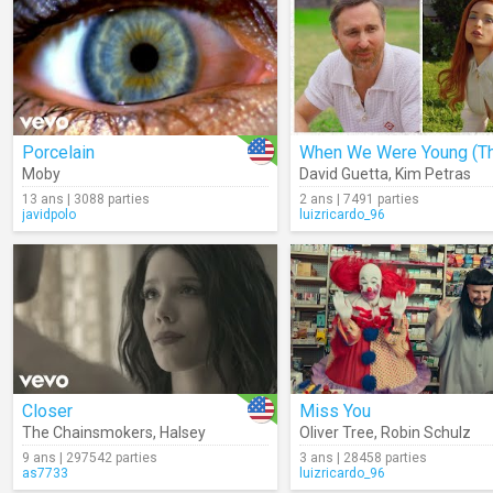
Porcelain
Moby
David Guetta
,
Kim Petras
13 ans | 3088 parties
2 ans | 7491 parties
javidpolo
luizricardo_96
Closer
Miss You
The Chainsmokers
,
Halsey
Oliver Tree
,
Robin Schulz
9 ans | 297542 parties
3 ans | 28458 parties
as7733
luizricardo_96