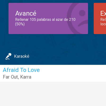
Avancé
E
Rellenar 105 palabras al azar de 210
Rel
(50%)
loc
Karaoké
Afraid To Love
Far Out
,
Karra