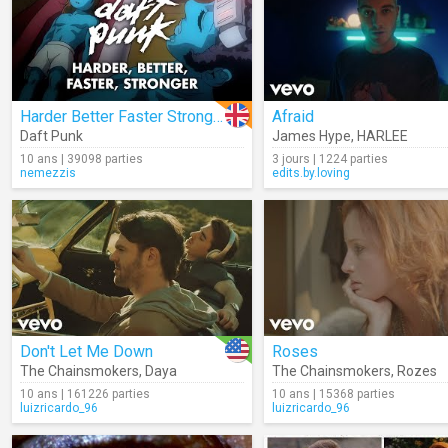
Harder Better Faster Stronger
Afraid
Daft Punk
James Hype
,
HARLEE
10 ans | 39098 parties
3 jours | 1224 parties
nemezzis
edits.by.loving
Don't Let Me Down
Roses
The Chainsmokers
,
Daya
The Chainsmokers
,
Rozes
10 ans | 161226 parties
10 ans | 15368 parties
luizricardo_96
luizricardo_96