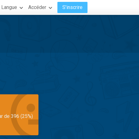
Langue
Accéder
S'inscrire
ar de 396 (25%)