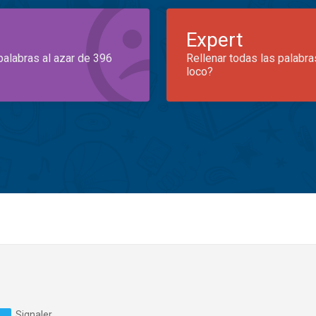
Expert
palabras al azar de 396
Rellenar todas las palabra
loco?
Signaler