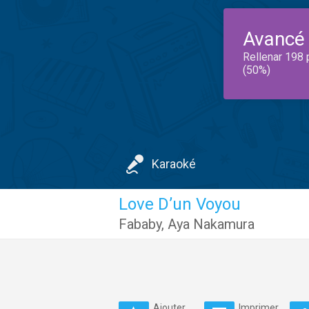
Avancé
Rellenar 198 
(50%)
Karaoké
Love D’un Voyou
Fababy
,
Aya Nakamura
Ajouter
Imprimer