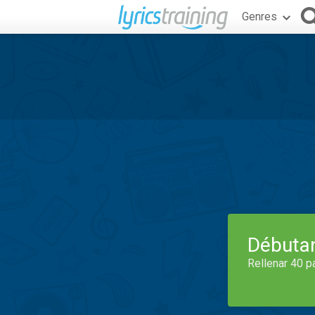
Genres
Débuta
Rellenar 40 p