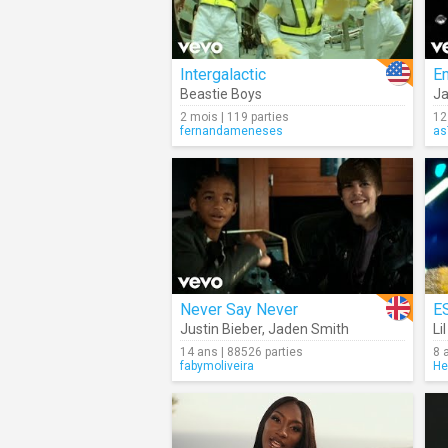
Intergalactic
Em
Beastie Boys
Ja
2 mois | 119 parties
12
fernandameneses
as
Never Say Never
E
Justin Bieber
,
Jaden Smith
Li
14 ans | 88526 parties
8 
fabymoliveira
He