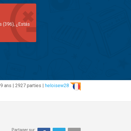
s (396), ¿Estás
9 ans | 2927 parties |
heloisew28
Partager sur: