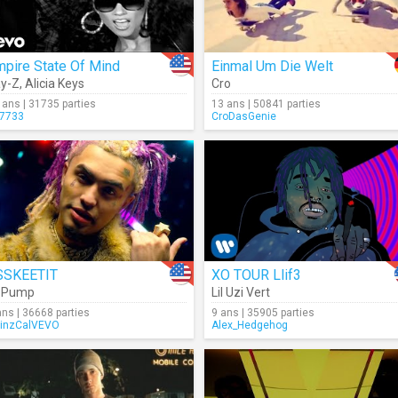
pire State Of Mind
Einmal Um Die Welt
y-Z
,
Alicia Keys
Cro
 ans | 31735 parties
13 ans | 50841 parties
7733
CroDasGenie
SSKEETIT
XO TOUR Llif3
l Pump
Lil Uzi Vert
ans | 36668 parties
9 ans | 35905 parties
inzCalVEVO
Alex_Hedgehog