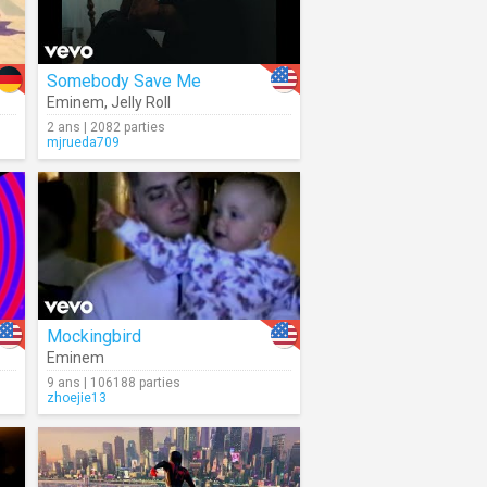
Somebody Save Me
Eminem
,
Jelly Roll
2 ans | 2082 parties
mjrueda709
Mockingbird
Eminem
9 ans | 106188 parties
zhoejie13