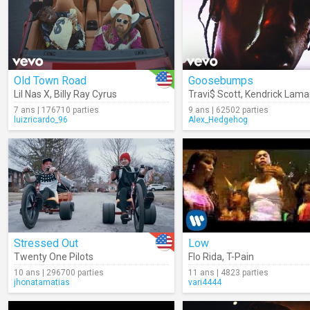
Old Town Road
Goosebumps
Lil Nas X
,
Billy Ray Cyrus
Travi$ Scott
,
Kendrick Lama
7 ans | 176710 parties
9 ans | 62502 parties
luizricardo_96
Alex_Hedgehog
Stressed Out
Low
Twenty One Pilots
Flo Rida
,
T-Pain
10 ans | 296700 parties
11 ans | 4823 parties
jhonatamatias
vari4444