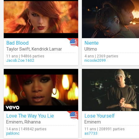
Bad Blood
Niente
Taylor Swift
,
Kendrick Lamar
Ultimo
11 ans | 94866 parties
4 ans | 2369 parties
Jacob.Zoe.1602
nicoole2099
Love The Way You Lie
Lose Yourself
Eminem
,
Rihanna
Eminem
14 ans | 149842 parties
11 ans | 208991 parties
pablonc
as7733