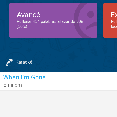
Avancé
E
Rellenar 454 palabras al azar de 908
Rel
(50%)
loc
Karaoké
When I'm Gone
Eminem