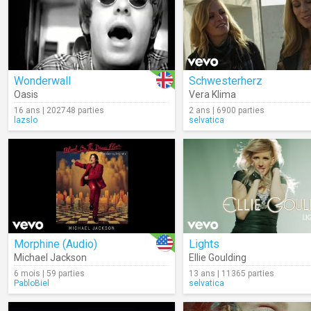
Wonderwall
Schwesterherz
Oasis
Vera Klima
16 ans | 202748 parties
2 ans | 6900 parties
lazslo
selvatica
Morphine (Audio)
Lights
Michael Jackson
Ellie Goulding
6 mois | 59 parties
13 ans | 11365 parties
PabloBiel
selvatica