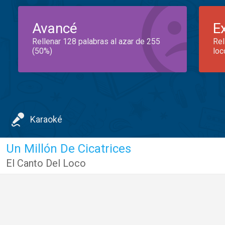
Avancé
E
Rellenar 128 palabras al azar de 255
Rel
(50%)
loc
Karaoké
Un Millón De Cicatrices
El Canto Del Loco