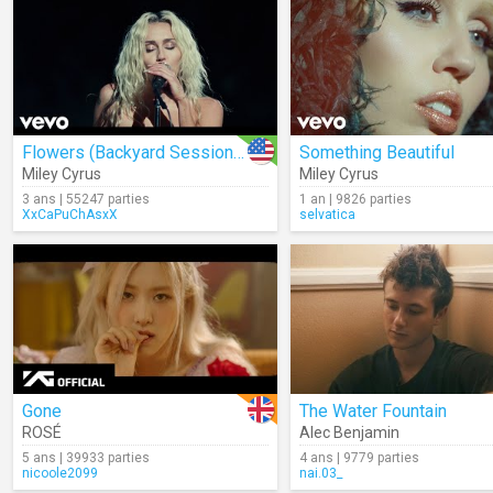
Flowers (Backyard Sessions)
Something Beautiful
Miley Cyrus
Miley Cyrus
3 ans | 55247 parties
1 an | 9826 parties
XxCaPuChAsxX
selvatica
Gone
The Water Fountain
ROSÉ
Alec Benjamin
5 ans | 39933 parties
4 ans | 9779 parties
nicoole2099
nai.03_