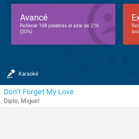
Avancé
E
Rellenar 108 palabras al azar de 216
Rel
(50%)
loc
Karaoké
Don't Forget My Love
Diplo
,
Miguel