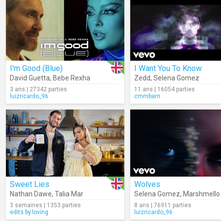
I'm Good (Blue)
I Want You To Know
David Guetta
,
Bebe Rexha
Zedd
,
Selena Gomez
3 ans | 27342 parties
11 ans | 16054 parties
luizricardo_96
cmmbarn
Sweet Lies
Wolves
Nathan Dawe
,
Talia Mar
Selena Gomez
,
Marshmello
3 semaines | 1353 parties
8 ans | 76911 parties
edits.by.loving
luizricardo_96