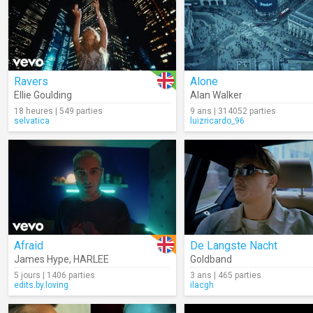
Ravers
Alone
Ellie Goulding
Alan Walker
18 heures | 549 parties
9 ans | 314052 parties
selvatica
luizricardo_96
Afraid
De Langste Nacht
James Hype
,
HARLEE
Goldband
5 jours | 1406 parties
3 ans | 465 parties
edits.by.loving
ilacgh