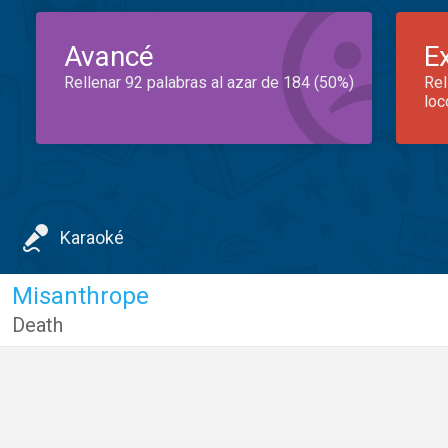
Avancé
E
Rellenar 92 palabras al azar de 184 (50%)
Rel
loc
Karaoké
Misanthrope
Death