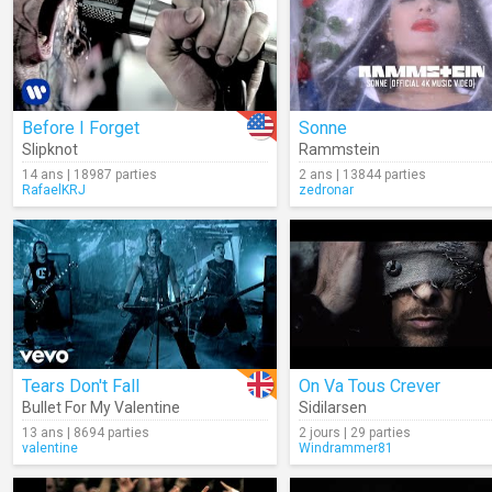
Before I Forget
Sonne
Slipknot
Rammstein
14 ans | 18987 parties
2 ans | 13844 parties
RafaelKRJ
zedronar
Tears Don't Fall
On Va Tous Crever
Bullet For My Valentine
Sidilarsen
13 ans | 8694 parties
2 jours | 29 parties
valentine
Windrammer81