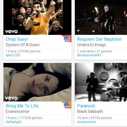
Chop Suey!
Requiem Der Nephilim
System Of A Down
Umbra Et Imago
14 ans | 97049 parties
1 semaine | 21 parties
alex1103
Windrammer81
Bring Me To Life
Paranoid
Evanescence
Black Sabbath
14 ans | 177338 parties
10 ans | 39766 parties
darkangel
anonymous