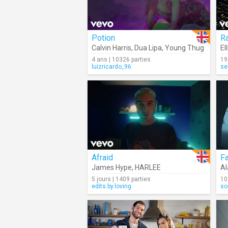
Potion
R
Calvin Harris
,
Dua Lipa
,
Young Thug
El
4 ans | 10326 parties
19
luizricardo_96
se
Afraid
F
James Hype
,
HARLEE
Al
5 jours | 1409 parties
10
edits.by.loving
so