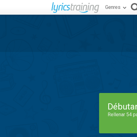
Genres
Débuta
Rellenar 54 p