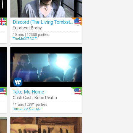
Discord (The Living Tombstone Remix)
Eurobeat Brony
10 ans | 12385 parties
TheMr007GOZ
Take Me Home
Cash Cash
,
Bebe Rexha
11 ans | 2881 parties
fernando_Campa