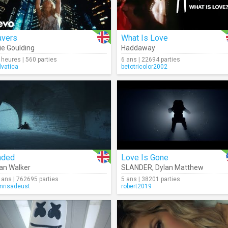
avers
What Is Love
lie Goulding
Haddaway
 heures | 560 parties
6 ans | 22694 parties
lvatica
betotricolor2002
aded
Love Is Gone
an Walker
SLANDER
,
Dylan Matthew
 ans | 762695 parties
5 ans | 38201 parties
nrisadeust
robert2019