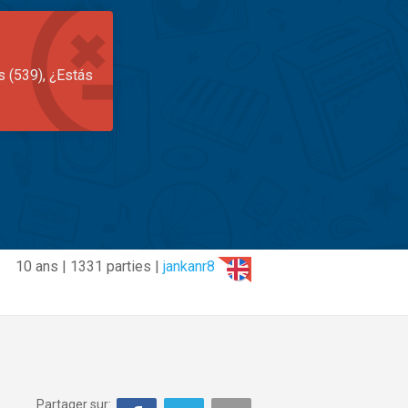
s (539), ¿Estás
10 ans | 1331 parties |
jankanr8
Partager sur: