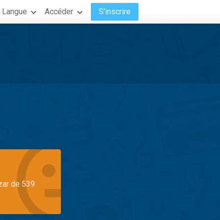
Langue
Accéder
S'inscrire
azar de 539