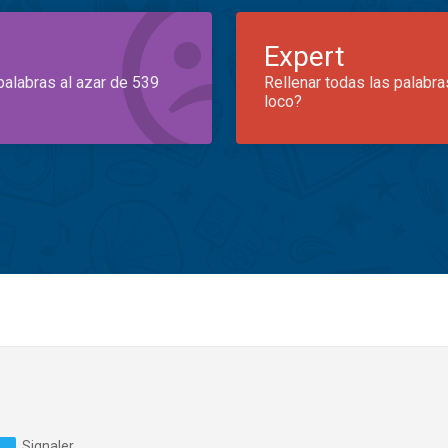
Expert
palabras al azar de 539
Rellenar todas las palabra
loco?
Signaler