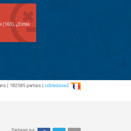
s (163), ¿Estás
ans | 182585 parties |
ccbledsoe2
Partager sur: