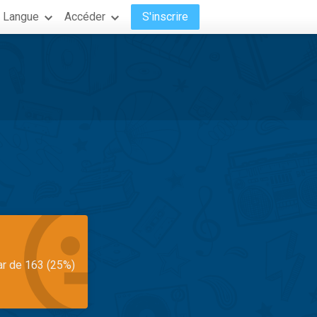
Langue
Accéder
S'inscrire
ar de 163 (25%)