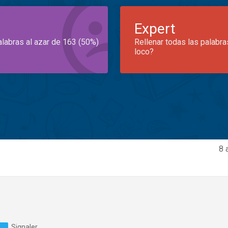
Expert
alabras al azar de 163 (50%)
Rellenar todas las palabra
loco?
8 
Signaler