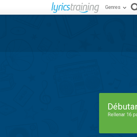
Genres
Débuta
Rellenar 16 p