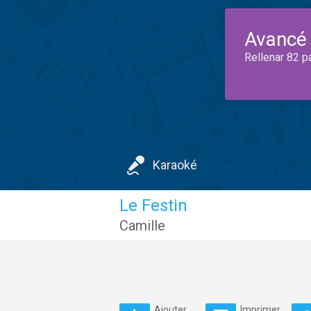
Avancé
Rellenar 82 p
Karaoké
Le Festin
Camille
Ajouter
Imprimer