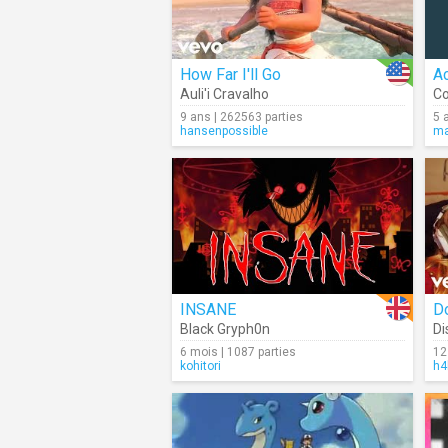
How Far I'll Go
Ac
Auli'i Cravalho
Co
9 ans | 262563 parties
5 
hansenpossible
ma
INSANE
Black Gryph0n
Di
6 mois | 1087 parties
12
kohitori
h4