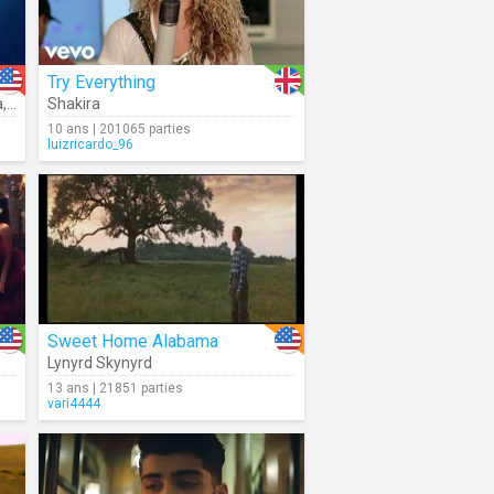
Try Everything
a
,
Dwayne Johnson
Shakira
10 ans | 201065 parties
luizricardo_96
Sweet Home Alabama
Lynyrd Skynyrd
13 ans | 21851 parties
vari4444