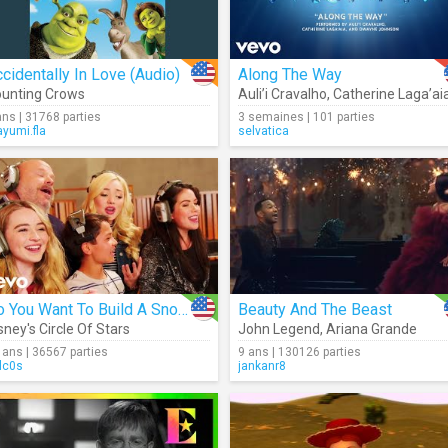
cidentally In Love (Audio)
Along The Way
unting Crows
Auli’i Cravalho
,
Catherine Laga’ai
ans | 31768 parties
3 semaines | 101 parties
yumi.fla
selvatica
Do You Want To Build A Snowman
Beauty And The Beast
sney's Circle Of Stars
John Legend
,
Ariana Grande
 ans | 36567 parties
9 ans | 130126 parties
lc0s
jankanr8