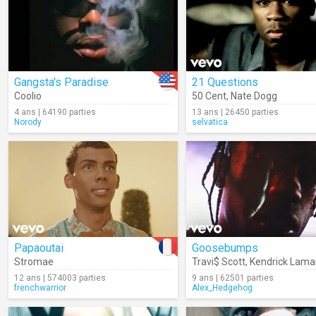
Gangsta's Paradise
21 Questions
Coolio
50 Cent
,
Nate Dogg
4 ans | 64190 parties
13 ans | 26450 parties
Norody
selvatica
Papaoutai
Goosebumps
Stromae
Travi$ Scott
,
Kendrick Lama
12 ans | 574003 parties
9 ans | 62501 parties
frenchwarrior
Alex_Hedgehog