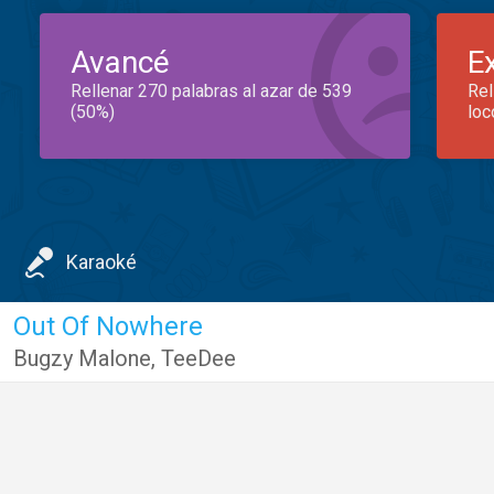
Avancé
E
Rellenar 270 palabras al azar de 539
Rel
(50%)
loc
Karaoké
Out Of Nowhere
Bugzy Malone
,
TeeDee