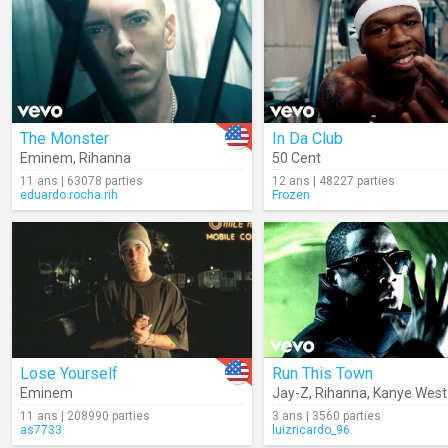
The Monster
In Da Club
Eminem
,
Rihanna
50 Cent
11 ans | 63078 parties
12 ans | 48227 parties
eduardo.rocha.rih
Frozen
Lose Yourself
Run This Town
Eminem
Jay-Z
,
Rihanna
,
Kanye West
11 ans | 208990 parties
3 ans | 3560 parties
as7733
luizricardo_96