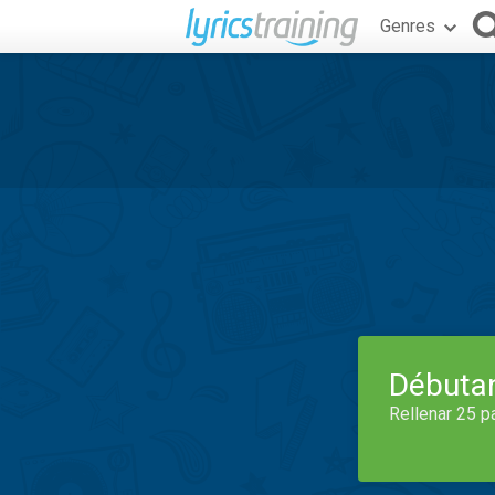
Genres
Débuta
Rellenar 25 p