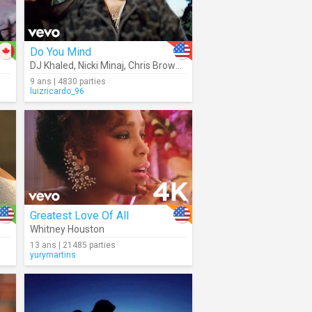
Do You Mind
DJ Khaled
,
Nicki Minaj
,
Chris Brown
,
Jeremih
,
Rick Ross
,
Future
,
A
9 ans | 4830 parties
luizricardo_96
Greatest Love Of All
Whitney Houston
13 ans | 21485 parties
yurymartins