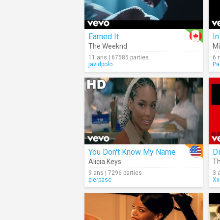
Earned It
In
The Weeknd
Mi
11 ans | 67585 parties
6 
javidpolo
Pa
You Don't Know My Name
Di
Alicia Keys
T
9 ans | 7296 parties
3 
pierpasc
Xx