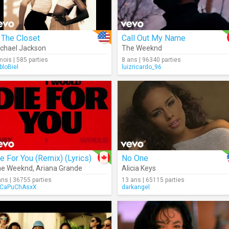
 The Closet
Call Out My Name
chael Jackson
The Weeknd
mois | 585 parties
8 ans | 96340 parties
bloBiel
luizricardo_96
e For You (Remix) (Lyrics)
No One
he Weeknd
,
Ariana Grande
Alicia Keys
ans | 36755 parties
13 ans | 65115 parties
CaPuChAsxX
darkangel