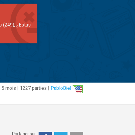
s (249), ¿Estás
5 mois | 1227 parties |
PabloBiel
Partager sur: