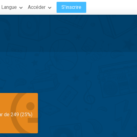
Langue
Accéder
S'inscrire
ar de 249 (25%)