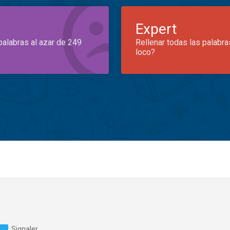
Expert
palabras al azar de 249
Rellenar todas las palabra
loco?
Signaler