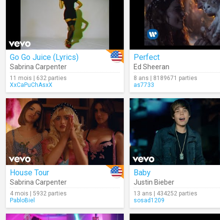
Go Go Juice (Lyrics)
Perfect
Sabrina Carpenter
Ed Sheeran
11 mois | 632 parties
8 ans | 8189671 parties
XxCaPuChAsxX
as7733
House Tour
Baby
Sabrina Carpenter
Justin Bieber
4 mois | 5932 parties
13 ans | 434252 parties
PabloBiel
sosad1209