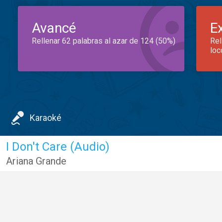
Avancé
E
Rellenar 62 palabras al azar de 124 (50%)
Rel
loc
Karaoké
I Don't Care (Audio)
Ariana Grande