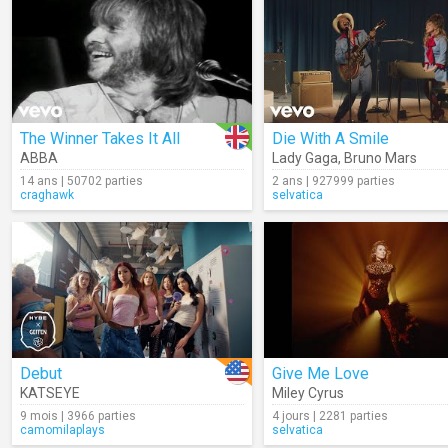
The Winner Takes It All
Die With A Smile
ABBA
Lady Gaga
,
Bruno Mars
14 ans | 50702 parties
2 ans | 927999 parties
craghawk
selvatica
Debut
Give Me Love
KATSEYE
Miley Cyrus
9 mois | 3966 parties
4 jours | 2281 parties
camomilaplays
selvatica