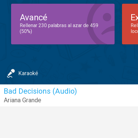
Avancé
E
Rellenar 230 palabras al azar de 459
Rel
(50%)
loc
Karaoké
Bad Decisions (Audio)
Ariana Grande