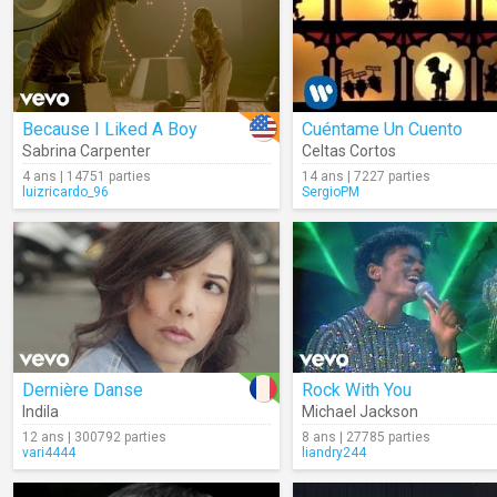
Because I Liked A Boy
Cuéntame Un Cuento
Sabrina Carpenter
Celtas Cortos
4 ans | 14751 parties
14 ans | 7227 parties
luizricardo_96
SergioPM
Dernière Danse
Rock With You
Indila
Michael Jackson
12 ans | 300792 parties
8 ans | 27785 parties
vari4444
liandry244