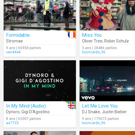
Formidable
Miss You
Stromae
Oliver Tree
,
Robin Schulz
9 ans | 66958 parties
3 ans | 28486 parties
vari4444
luizricardo_96
In My Mind (Audio)
Let Me Love You
Dynoro
,
Gigi D'Agostino
DJ Snake
,
Justin Bieber
8 ans | 62007 parties
9 ans | 175075 parties
as7733
luizricardo_96