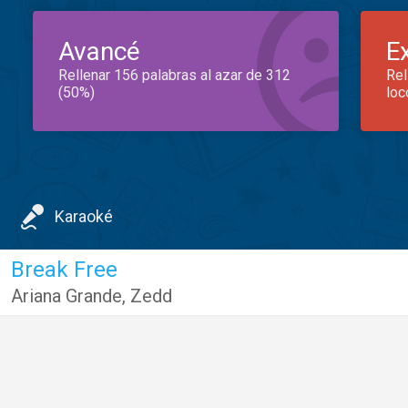
Avancé
E
Rellenar 156 palabras al azar de 312
Rel
(50%)
loc
Karaoké
Break Free
Ariana Grande
,
Zedd