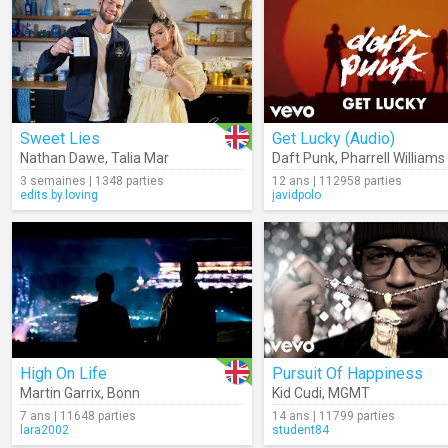
Sweet Lies
Get Lucky (Audio)
Nathan Dawe
,
Talia Mar
Daft Punk
,
Pharrell Williams
3 semaines | 1348 parties
12 ans | 112958 parties
edits.by.loving
javidpolo
High On Life
Pursuit Of Happiness
Martin Garrix
,
Bonn
Kid Cudi
,
MGMT
7 ans | 11648 parties
14 ans | 11799 parties
lara2002
student84