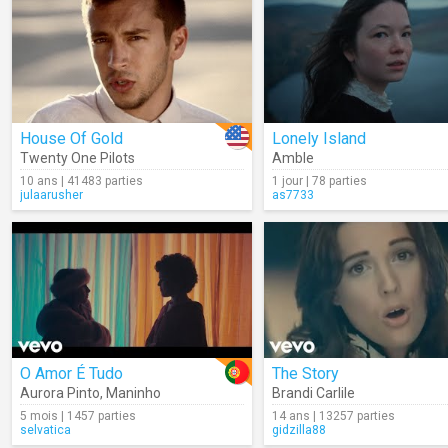
House Of Gold
Lonely Island
Twenty One Pilots
Amble
10 ans | 41483 parties
1 jour | 78 parties
julaarusher
as7733
O Amor É Tudo
The Story
Aurora Pinto
,
Maninho
Brandi Carlile
5 mois | 1457 parties
14 ans | 13257 parties
selvatica
gidzilla88