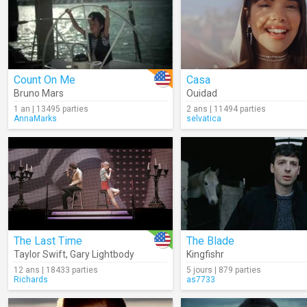
Count On Me
Casa
Bruno Mars
Ouidad
1 an | 13495 parties
2 ans | 11494 parties
AnnaMarks
selvatica
The Last Time
The Blade
Taylor Swift
,
Gary Lightbody
Kingfishr
12 ans | 18433 parties
5 jours | 879 parties
Richards
as7733