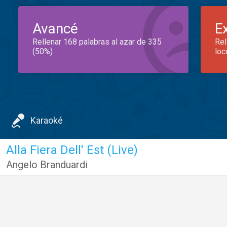
Avancé
E
Rellenar 168 palabras al azar de 335
Rel
(50%)
loc
Karaoké
Alla Fiera Dell' Est (Live)
Angelo Branduardi