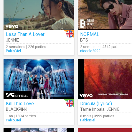
Less Than A Lover
NORMAL
JENNIE
BTS
2 semaines | 226 parties
2 semaines | 4349 parties
PabloBiel
nicoole2099
Kill This Love
Dracula (Lyrics)
BLACKPINK
Tame Impala
,
JENNIE
1 an | 1894 parties
6 mois | 3999 parties
PabloBiel
PabloBiel