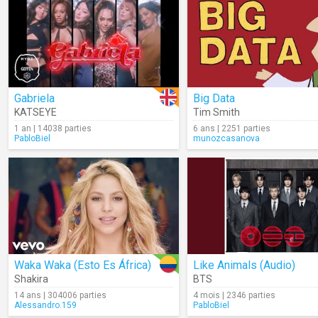
Gabriela
Big Data
KATSEYE
Tim Smith
1 an | 14038 parties
6 ans | 2251 parties
PabloBiel
munozcasanova
Waka Waka (Esto Es África)
Like Animals (Audio)
Shakira
BTS
14 ans | 304006 parties
4 mois | 2346 parties
Alessandro.159
PabloBiel