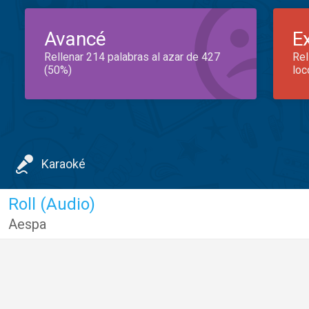
Avancé
E
Rellenar 214 palabras al azar de 427
Rel
(50%)
loc
Karaoké
Roll (Audio)
Aespa