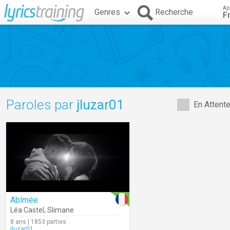
Ap
Genres
Recherche
F
Paroles par
jluzar01
En Attent
Abîmée
Léa Castel
,
Slimane
8 ans | 1853 parties
jluzar01