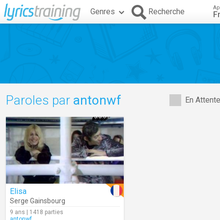
Ap
Genres
Recherche
F
Paroles par
antonwf
En Attent
Elisa
Serge Gainsbourg
9 ans | 1418 parties
antonwf