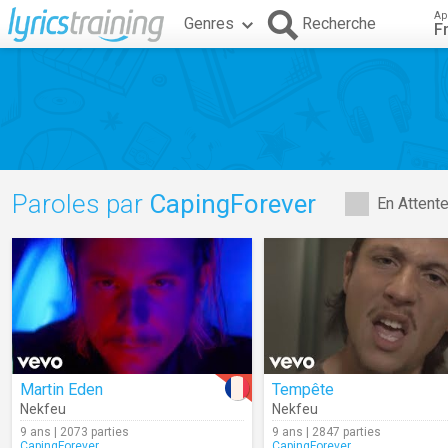
Ap
Genres
Recherche
F
Paroles par
CapingForever
En Attent
Martin Eden
Tempête
Nekfeu
Nekfeu
9 ans | 2073 parties
9 ans | 2847 parties
CapingForever
CapingForever