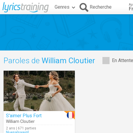
Ap
Genres
Recherche
F
Paroles de
William Cloutier
En Attent
S'aimer Plus Fort
William Cloutier
2 ans | 671 parties
bluesalsaavril