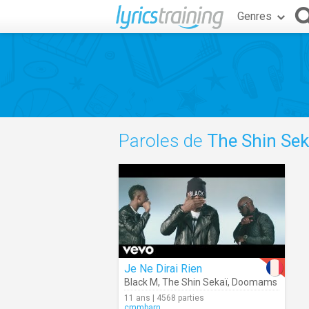
Genres
Paroles de
The Shin Sek
Je Ne Dirai Rien
Black M
,
The Shin Sekaï
,
Doomams
11 ans | 4568 parties
cmmbarn