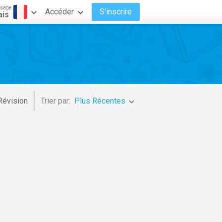
ssage
Accéder
S'inscrire
ais
Révision
Trier par:
Plus Récentes