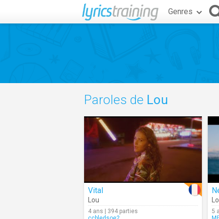
Genres
Paroles de
Lou
Vital
N
Lou
L
4 ans | 394 parties
5 
ccbledsoe2
MP