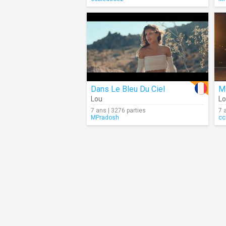
Dans Le Bleu Du Ciel
M
Lou
L
7 ans | 3276 parties
7 
MPradosh
cc