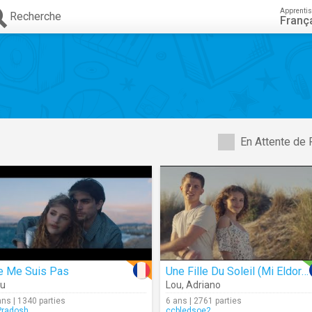
Apprenti
Recherche
Franç
En Attente de 
e Me Suis Pas
Une Fille Du Soleil (Mi Eldorado)
ou
Lou
,
Adriano
ans | 1340 parties
6 ans | 2761 parties
radosh
ccbledsoe2