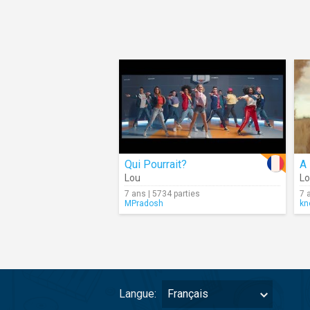
Qui Pourrait?
A
Lou
L
7 ans | 5734 parties
7 
MPradosh
kn
Langue:
Français