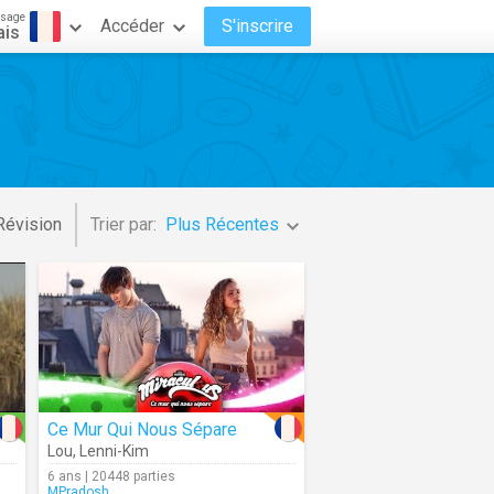
ssage
Accéder
S'inscrire
ais
Révision
Trier par:
Plus Récentes
Ce Mur Qui Nous Sépare
Lou
,
Lenni-Kim
6 ans | 20448 parties
MPradosh