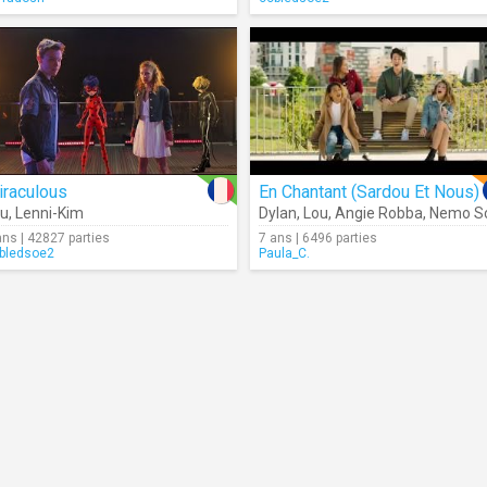
iraculous
En Chantant (Sardou Et Nous)
ou
,
Lenni-Kim
Dylan
,
Lou
,
Angie Robba
,
Nemo Schiffma
ans | 42827 parties
7 ans | 6496 parties
bledsoe2
Paula_C.