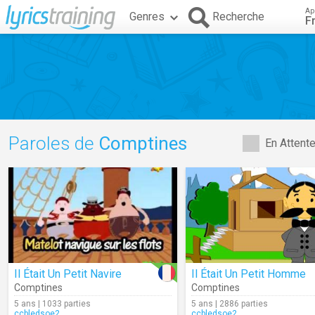
Ap
Genres
Recherche
F
Paroles de
Comptines
En Attent
Il Était Un Petit Navire
Il Était Un Petit Homme
Comptines
Comptines
5 ans | 1033 parties
5 ans | 2886 parties
ccbledsoe2
ccbledsoe2