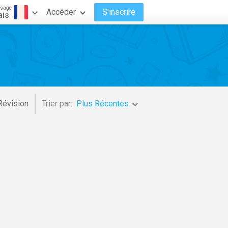
ssage
Accéder
S'inscrire
ais
Révision
Trier par:
Plus Récentes