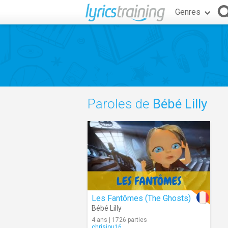
Genres
Paroles de
Bébé Lilly
Les Fantômes (The Ghosts)
Bébé Lilly
4 ans | 1726 parties
chrisjou16