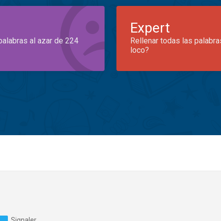
Expert
palabras al azar de 224
Rellenar todas las palabra
loco?
Signaler