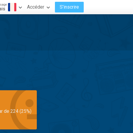
ssage
Accéder
S'inscrire
ais
ar de 224 (25%)