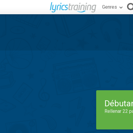
Genres
Débuta
Rellenar 22 p