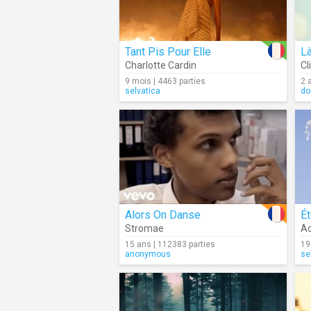
Tant Pis Pour Elle
Là
Charlotte Cardin
Cl
9 mois | 4463 parties
2 
selvatica
do
Alors On Danse
Ét
Stromae
Ad
15 ans | 112383 parties
19
anonymous
se