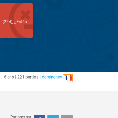
s (224), ¿Estás
6 ans | 221 parties |
dominohey
Partager sur: