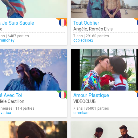
 Je Suis Saoule
Tout Oublier
io
Angèle
,
Roméo Elvis
ans | 6487 parties
7 ans | 29160 parties
minohey
ccbledsoe2
é Avec Toi
Amour Plastique
èle Castillon
VIDEOCLUB
 heures | 114 parties
7 ans | 86801 parties
lvatica
cmmbarn