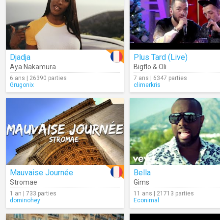
Djadja
Plus Tard (Live)
Aya Nakamura
Bigflo & Oli
6 ans | 26390 parties
7 ans | 6347 parties
Grugonix
climerkris
Mauvaise Journée
Bella
Stromae
Gims
1 an | 733 parties
11 ans | 21713 parties
dominohey
Econimal