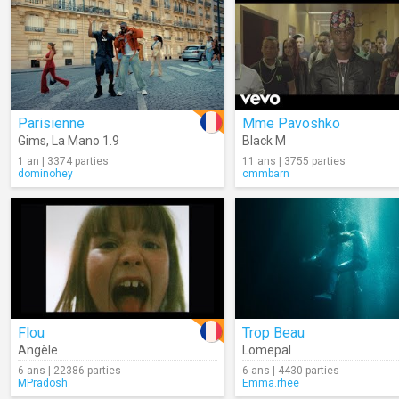
Parisienne
Mme Pavoshko
Gims
,
La Mano 1.9
Black M
1 an | 3374 parties
11 ans | 3755 parties
dominohey
cmmbarn
Flou
Trop Beau
Angèle
Lomepal
6 ans | 22386 parties
6 ans | 4430 parties
MPradosh
Emma.rhee