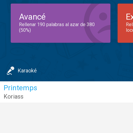
Avancé
E
Rellenar 190 palabras al azar de 380
Rel
(50%)
loc
Karaoké
Printemps
Koriass