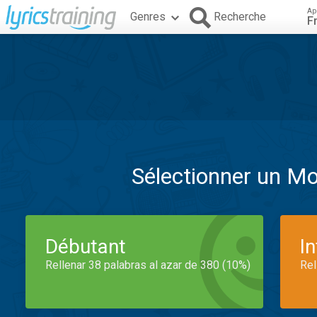
Ap
Genres
Recherche
F
Sélectionner un M
Débutant
I
Rellenar 38 palabras al azar de 380 (10%)
Rel