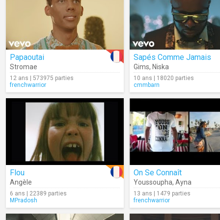
Papaoutai
Sapés Comme Jamais
Stromae
Gims
,
Niska
12 ans | 573975 parties
10 ans | 18020 parties
frenchwarrior
cmmbarn
Flou
On Se Connaît
Angèle
Youssoupha
,
Ayna
6 ans | 22389 parties
13 ans | 1479 parties
MPradosh
frenchwarrior