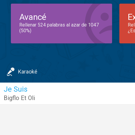
Avancé
E
Rellenar 524 palabras al azar de 1047
Rel
(50%)
¿Es
Karaoké
Je Suis
Bigflo Et Oli