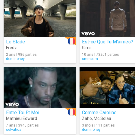
Le Stade
Est-ce Que Tu M'aimes?
Fredz
Gims
2 ans | 986 parties
10 ans | 73201 parties
dominohey
cmmbarn
Entre Toi Et Moi
Comme Caroline
Mathieu Edward
Zaho
,
Mc Solaa
7 ans | 3945 parties
3 mois | 111 parties
selvatica
dominohey