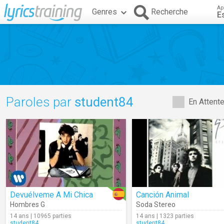
Ap
Genres
Recherche
E
Paroles par
student84
En Attent
Devuélveme A Mi Chica
Canción Animal
Hombres G
Soda Stereo
14 ans | 10965 parties
14 ans | 1323 parties
student84
student84