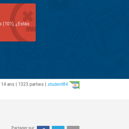
s (101), ¿Estás
14 ans | 1323 parties |
student84
Partager sur: