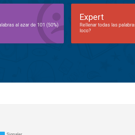
Expert
alabras al azar de 101 (50%)
Rellenar todas las palabra
loco?
Signaler