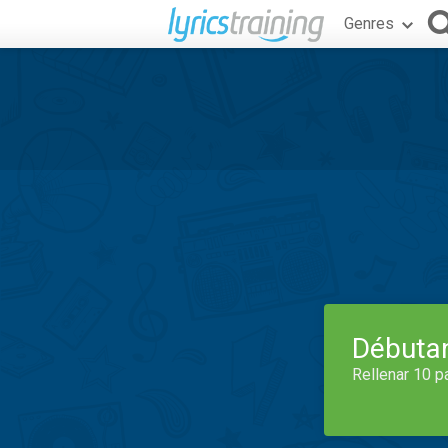
Genres
Débuta
Rellenar 10 p