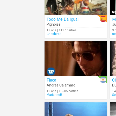
Todo Me Da Igual
M
Pignoise
J
13 ans | 1117 parties
3 
CheshireZ
se
Flaca
Ci
Andrés Calamaro
D
13 ans | 13505 parties
14
MarianneR
Se