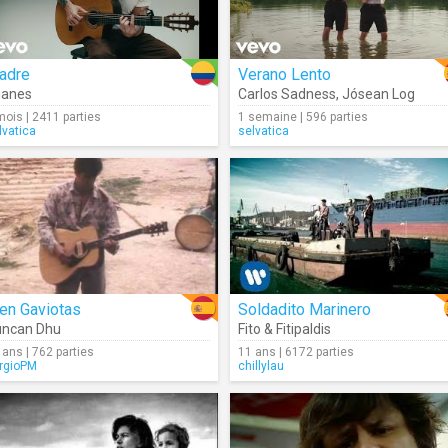
adre
Verano Lento
uanes
Carlos Sadness
,
Jósean Log
mois | 2411 parties
1 semaine | 596 parties
lvatica
selvatica
en Gaviotas
Soldadito Marinero
uncan Dhu
Fito & Fitipaldis
 ans | 762 parties
11 ans | 6172 parties
rgioPM
chillylau