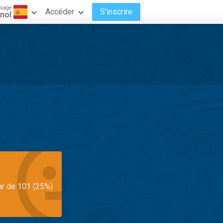
ssage
Accéder
S'inscrire
nol
ar de 101 (25%)