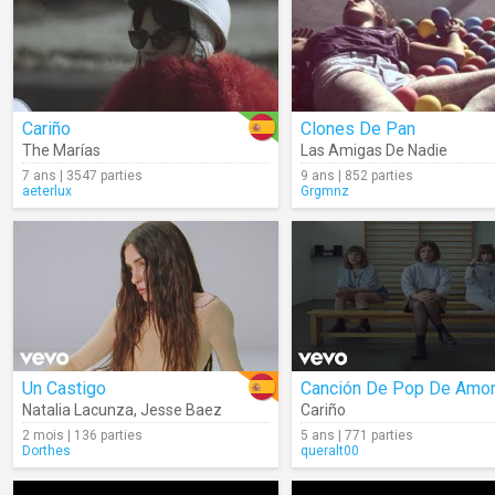
Cariño
Clones De Pan
The Marías
Las Amigas De Nadie
7 ans | 3547 parties
9 ans | 852 parties
aeterlux
Grgmnz
Un Castigo
Canción De Pop De Amo
Natalia Lacunza
,
Jesse Baez
Cariño
2 mois | 136 parties
5 ans | 771 parties
Dorthes
queralt00