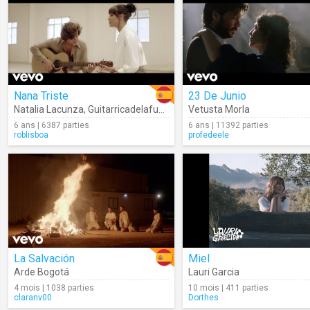
Nana Triste
23 De Junio
Natalia Lacunza
,
Guitarricadelafuente
Vetusta Morla
6 ans | 6387 parties
6 ans | 11392 parties
roblisboa
profedeele
La Salvación
Miel
Arde Bogotá
Lauri Garcia
4 mois | 1038 parties
10 mois | 411 parties
claranv00
Dorthes