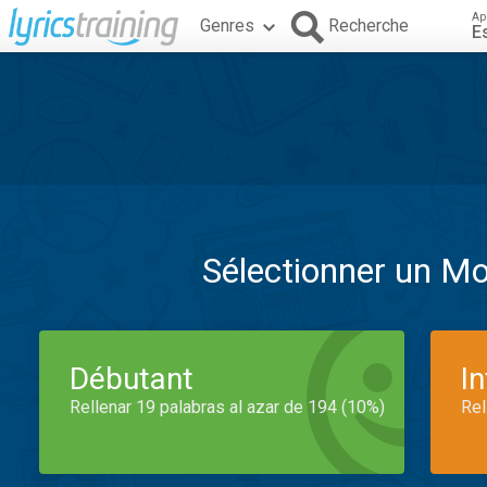
Ap
Genres
Recherche
E
Sélectionner un M
Débutant
I
Rellenar 19 palabras al azar de 194 (10%)
Rel