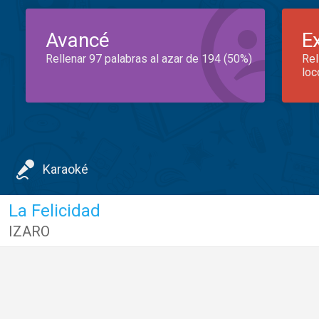
Avancé
E
Rellenar 97 palabras al azar de 194 (50%)
Rel
loc
Karaoké
La Felicidad
IZARO