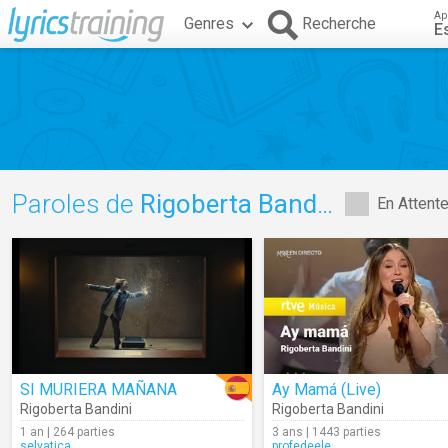
Ap
Genres
Recherche
E
Paroles de
Rigoberta Bandini
En Attent
SI MURIERA MAÑANA
Ay Mamá (Live)
Rigoberta Bandini
Rigoberta Bandini
1 an | 264 parties
3 ans | 1443 parties
selvatica
profedeele