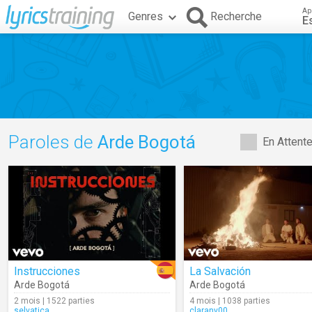
Ap
Genres
Recherche
E
Paroles de
Arde Bogotá
En Attent
Instrucciones
La Salvación
Arde Bogotá
Arde Bogotá
2 mois | 1522 parties
4 mois | 1038 parties
selvatica
claranv00