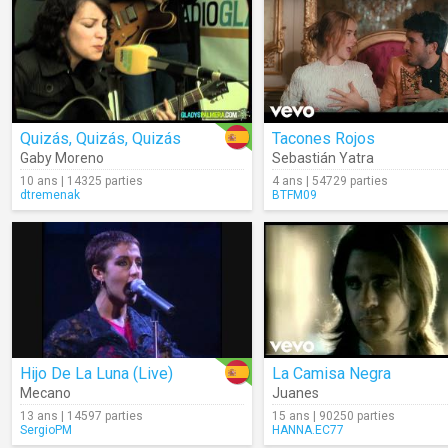
Quizás, Quizás, Quizás
Tacones Rojos
Gaby Moreno
Sebastián Yatra
10 ans | 14325 parties
4 ans | 54729 parties
dtremenak
BTFM09
Hijo De La Luna (Live)
La Camisa Negra
Mecano
Juanes
13 ans | 14597 parties
15 ans | 90250 parties
SergioPM
HANNA.EC77