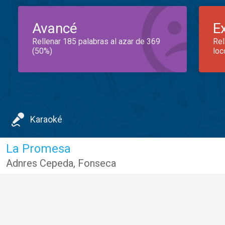
Avancé
E
Rellenar 185 palabras al azar de 369
Rel
(50%)
loc
Karaoké
La Promesa
Adnres Cepeda
,
Fonseca