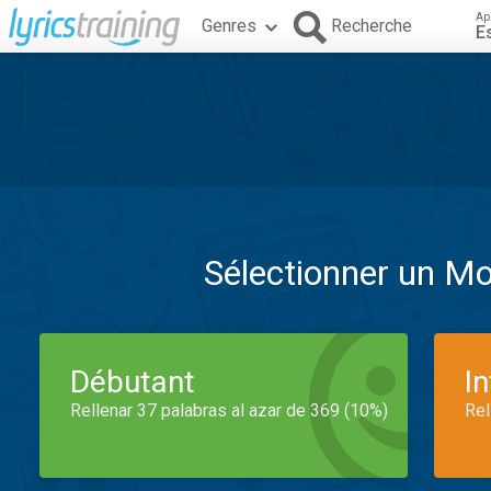
Ap
Genres
Recherche
E
Sélectionner un M
Débutant
I
Rellenar 37 palabras al azar de 369 (10%)
Rel