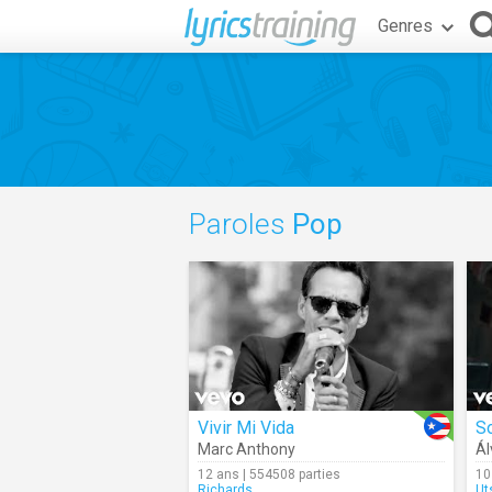
Genres
Paroles
Pop
Vivir Mi Vida
So
Marc Anthony
Ál
12 ans | 554508 parties
10
Richards
Ut