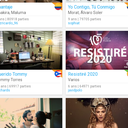
antaje
Yo Contigo, Tú Conmigo
akira
,
Maluma
Morat
,
Álvaro Soler
ans | 80918 parties
9 ans | 79705 parties
izricardo_96
sophiat
uerido Tommy
Resistiré 2020
ommy Torres
Varios
 ans | 69917 parties
6 ans | 64971 parties
chards
javidpolo