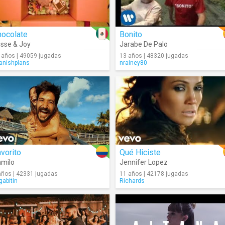
hocolate
Bonito
sse & Joy
Jarabe De Palo
 años | 49059 jugadas
13 años | 48320 jugadas
anishplans
nrainey80
vorito
Qué Hiciste
milo
Jennifer Lopez
años | 42331 jugadas
11 años | 42178 jugadas
gabitin
Richards