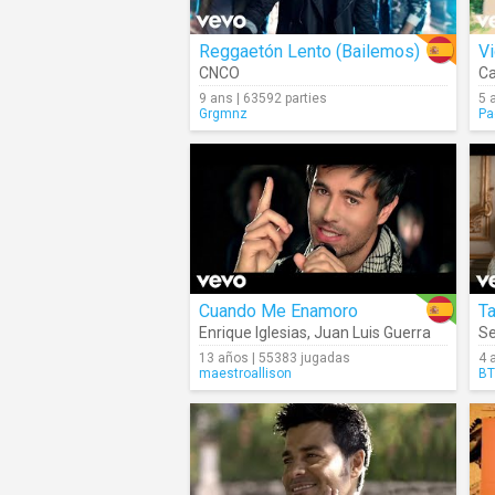
Reggaetón Lento (Bailemos)
Vi
CNCO
Ca
9 ans | 63592 parties
5 
Grgmnz
Pa
Cuando Me Enamoro
T
Enrique Iglesias
,
Juan Luis Guerra
Se
13 años | 55383 jugadas
4 
maestroallison
BT