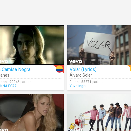
a Camisa Negra
Volar (Lyrics)
uanes
Álvaro Soler
 ans | 90246 parties
9 ans | 88871 parties
NNA.EC77
Yuvalingo