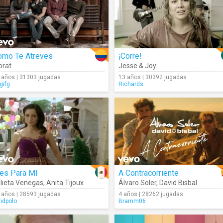
ómo Te Atreves
¡Corre!
orat
Jesse & Joy
 años | 31303 jugadas
13 años | 30392 jugadas
gifg
Richards
es Para Mí
A Contracorriente
lieta Venegas
,
Anita Tijoux
Álvaro Soler
,
David Bisbal
 años | 28593 jugadas
4 años | 28262 jugadas
vidpolo
Bramm06