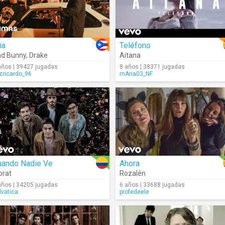
ia
Teléfono
d Bunny
,
Drake
Aitana
años | 39427 jugadas
8 años | 38371 jugadas
izricardo_96
mAria03_NF
uando Nadie Ve
Ahora
orat
Rozalén
años | 34205 jugadas
6 años | 33688 jugadas
lvatica
profedeele