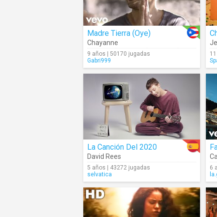
Madre Tierra (Oye)
C
Chayanne
Je
9 años | 50170 jugadas
11
Gabri999
Sp
La Canción Del 2020
Fa
David Rees
Ca
5 años | 43272 jugadas
6 
selvatica
la.