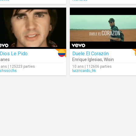
 Dios Le Pido
Duele El Corazón
uanes
Enrique Iglesias
,
Wisin
 ans | 125223 parties
10 ans | 112606 parties
chsscchs
luizricardo_96