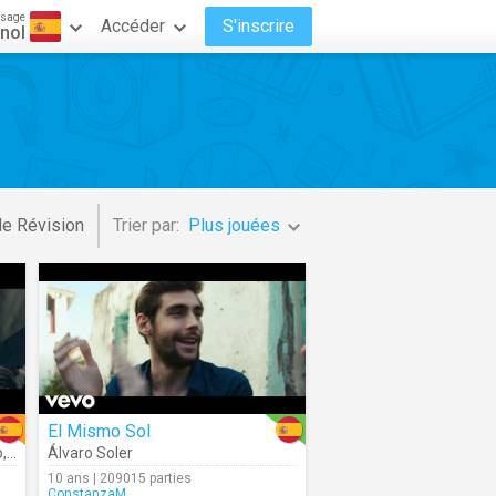
ssage
Accéder
S'inscrire
nol
de Révision
Trier par:
Plus jouées
El Mismo Sol
o
,
Gente De Zona
Álvaro Soler
10 ans | 209015 parties
ConstanzaM