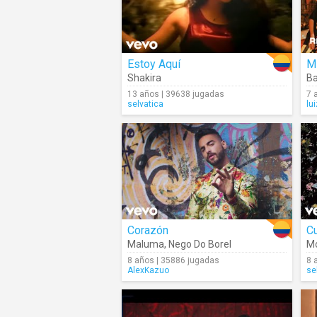
Estoy Aquí
M
Shakira
Ba
13 años | 39638 jugadas
7 
selvatica
lu
Corazón
C
Maluma
,
Nego Do Borel
M
8 años | 35886 jugadas
8 
AlexKazuo
se