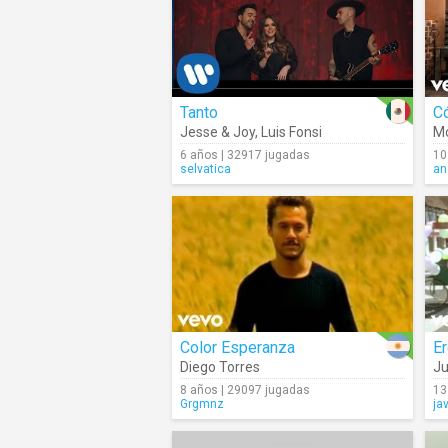
Tanto
C
Jesse & Joy
,
Luis Fonsi
M
6 años | 32917 jugadas
10
selvatica
an
Color Esperanza
Er
Diego Torres
Ju
8 años | 29097 jugadas
13
Grgmnz
ja