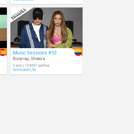
Music Sessions #53
Bizarrap
,
Shakira
3 ans | 104307 parties
luizricardo_96