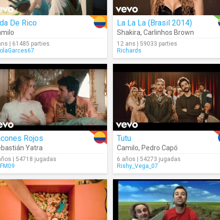
da De Rico
La La La (Brasil 2014)
milo
Shakira
,
Carlinhos Brown
ans | 61485 parties
12 ans | 59033 parties
olaGarces67
Richards
acones Rojos
Tutu
bastián Yatra
Camilo
,
Pedro Capó
años | 54718 jugadas
6 años | 54273 jugadas
FM09
Rishy_Vega_07