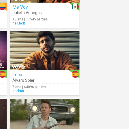
Me Voy
Julieta Venegas
13 ans | 77545 parties
neil.holt
Loca
Álvaro Soler
7 ans | 64096 parties
sophiat