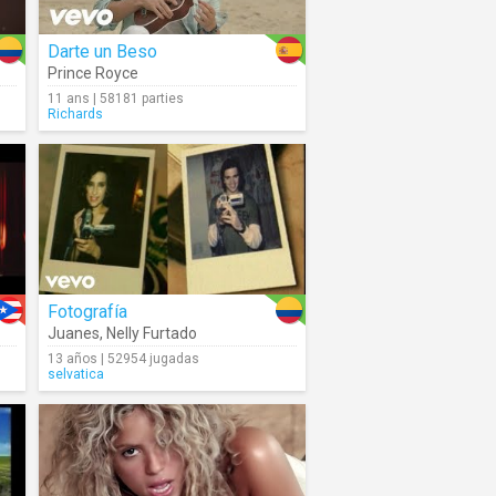
Darte un Beso
Prince Royce
11 ans | 58181 parties
Richards
Fotografía
Juanes
,
Nelly Furtado
13 años | 52954 jugadas
selvatica