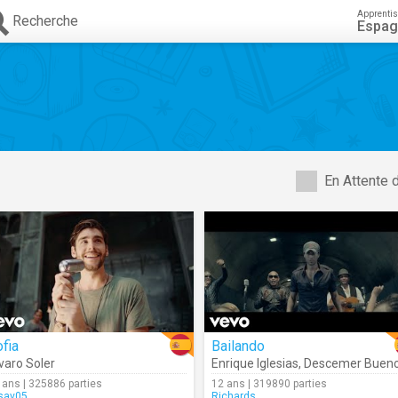
Apprenti
Recherche
Espag
En Attente 
fia
Bailando
varo Soler
Enrique Iglesias
,
Descemer Buen
 ans | 325886 parties
12 ans | 319890 parties
sav05
Richards