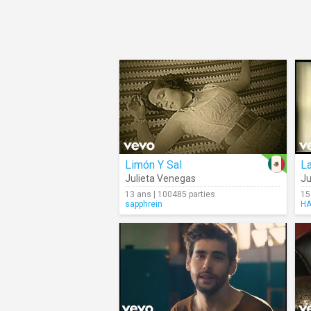
Limón Y Sal
L
Julieta Venegas
J
13 ans | 100485 parties
15
sapphrein
HA