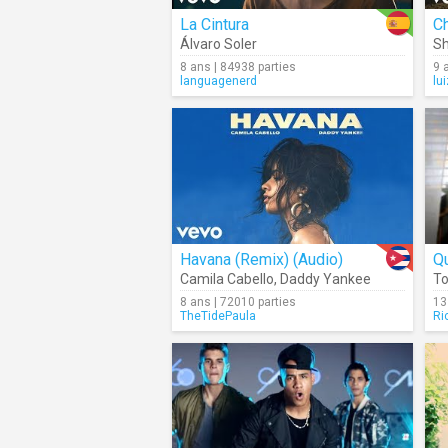
La Cintura
Ch
Álvaro Soler
Sh
8 ans | 84938 parties
9 
languagenerd
lu
Havana (Remix) (Audio)
Q
Camila Cabello
,
Daddy Yankee
T
8 ans | 72010 parties
13
TheTidePaula
Ri