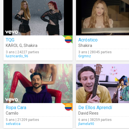
TQG
Acróstico
KAROL G
,
Shakira
Shakira
3 ans | 24227 parties
3 ans | 28045 parties
luizricardo_96
Grgmnz
Ropa Cara
De Ellos Aprendí
Camilo
David Rees
5 ans | 21209 parties
6 ans | 38259 parties
selvatica
jlamela90