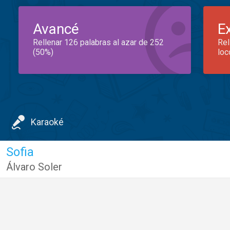
Avancé
E
Rellenar 126 palabras al azar de 252
Rel
(50%)
loc
Karaoké
Sofia
Álvaro Soler