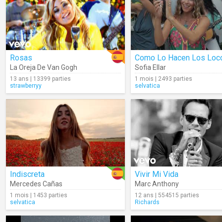
Rosas
Como Lo Hacen Los Loc
La Oreja De Van Gogh
Sofia Ellar
13 ans | 13399 parties
1 mois | 2493 parties
strawberryy
selvatica
Indiscreta
Vivir Mi Vida
Mercedes Cañas
Marc Anthony
1 mois | 1453 parties
12 ans | 554515 parties
selvatica
Richards