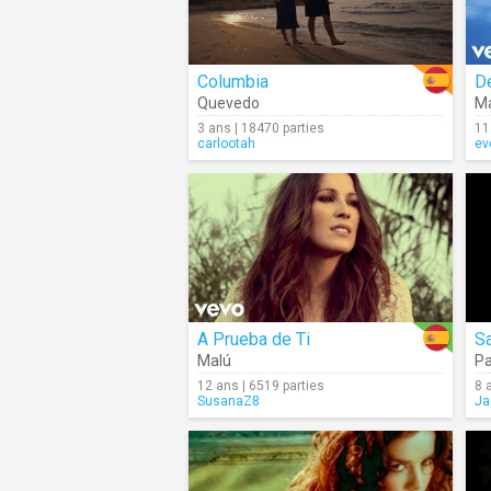
Columbia
D
Quevedo
M
3 ans | 18470 parties
11
carlootah
ev
A Prueba de Ti
S
Malú
Pa
12 ans | 6519 parties
8 
SusanaZ8
Ja