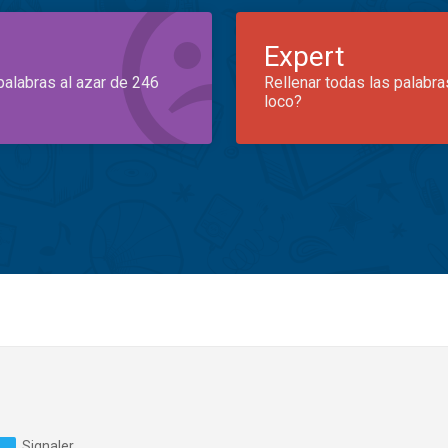
Expert
palabras al azar de 246
Rellenar todas las palabra
loco?
Signaler