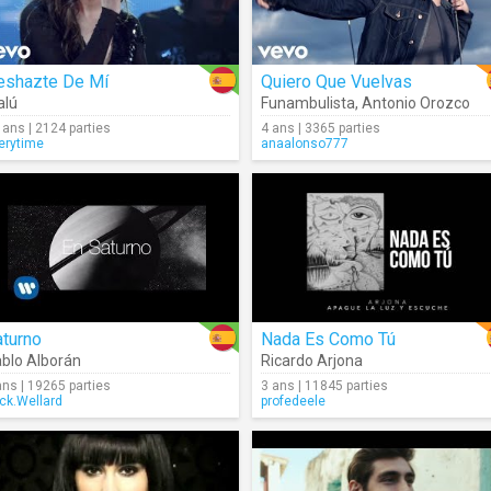
eshazte De Mí
Quiero Que Vuelvas
alú
Funambulista
,
Antonio Orozco
 ans | 2124 parties
4 ans | 3365 parties
erytime
anaalonso777
aturno
Nada Es Como Tú
blo Alborán
Ricardo Arjona
ans | 19265 parties
3 ans | 11845 parties
ck.Wellard
profedeele