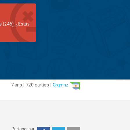
s (246), ¿Estás
7 ans | 720 parties |
Grgmnz
Partager sur: