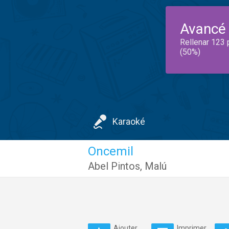
Avancé
Rellenar 123 
(50%)
Karaoké
Oncemil
Abel Pintos
,
Malú
Ajouter
Imprimer