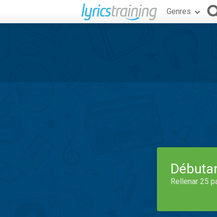
Genres
Débuta
Rellenar 25 p