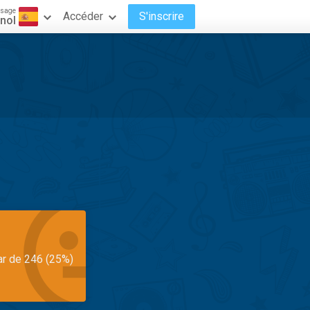
ssage
Accéder
S'inscrire
nol
ar de 246 (25%)