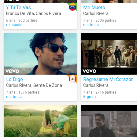
Y Tú Te Vas
Me Muero
Franco De Vita
,
Carlos Rivera
Carlos Rivera
6 ans | 900 parties
7 ans | 2005 parties
rousordie
martmac
Lo Digo
Regrésame Mi Corazón
Carlos Rivera
,
Gente De Zona
Carlos Rivera
7 ans | 1076 parties
7 ans | 2716 parties
martmac
Grgmnz