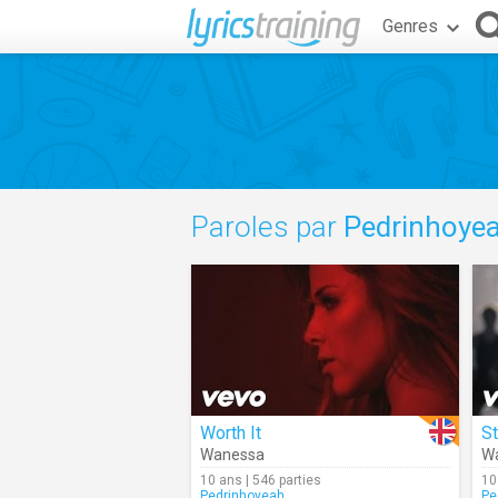
Genres
Paroles par
Pedrinhoye
Worth It
S
Wanessa
W
10 ans | 546 parties
10
Pedrinhoyeah
Pe