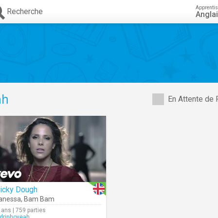
Apprenti
Recherche
Angla
ah
En Attente de 
ticky Dough
anessa
,
Bam Bam
 ans | 759 parties
drinhoyeah