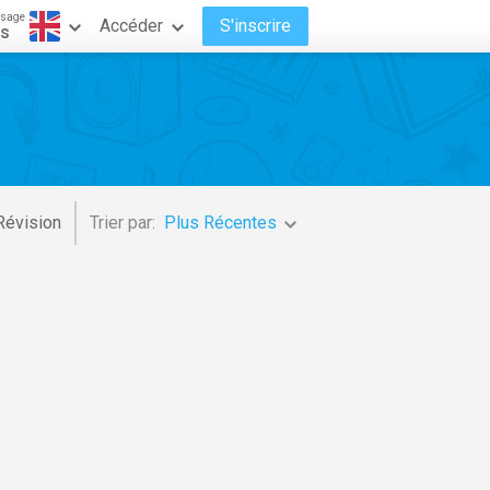
ssage
Accéder
S'inscrire
is
Révision
Trier par:
Plus Récentes