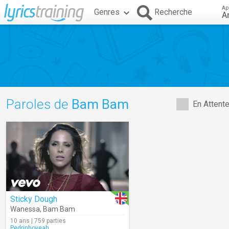
Ap
Genres
Recherche
A
Paroles de
Bam Bam
En Attent
Sticky Dough
Wanessa
,
Bam Bam
10 ans | 759 parties
Pedrinhoyeah