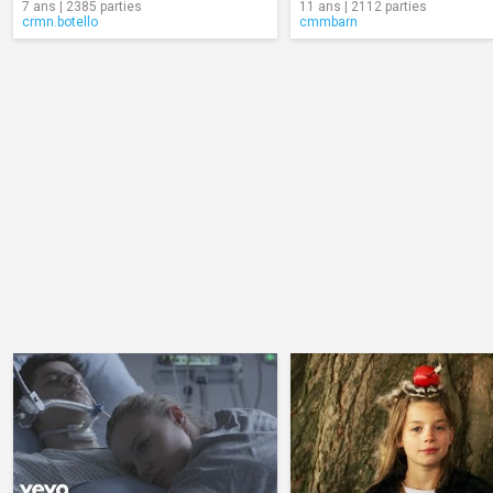
7 ans | 2385 parties
11 ans | 2112 parties
crmn.botello
cmmbarn