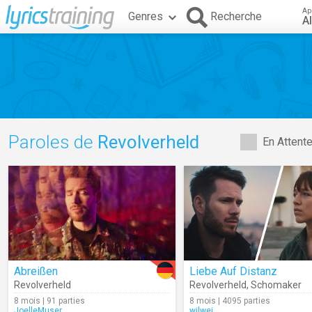
Ap
Genres
Recherche
A
Paroles de
Revolverheld
En Attent
Abreißen
Liebe Auf Distanz
Revolverheld
Revolverheld
,
Schomaker
8 mois | 91 parties
8 mois | 4095 parties
JoelleMuser
wilwei