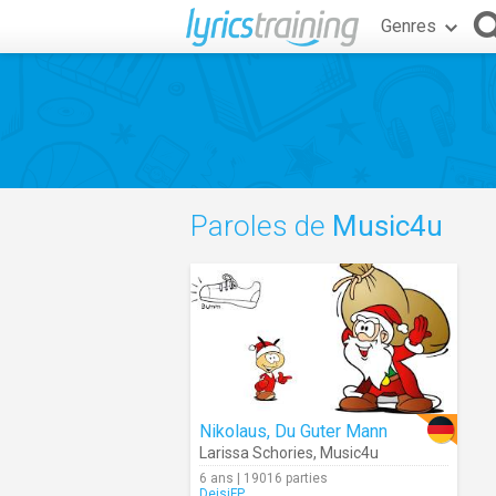
Genres
Paroles de
Music4u
Nikolaus, Du Guter Mann
Larissa Schories
,
Music4u
6 ans | 19016 parties
DeisiFP