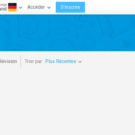
ssage
Accéder
S'inscrire
and
Révision
Trier par:
Plus Récentes