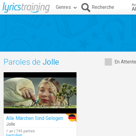
Ap
Genres
Recherche
A
Paroles de
Jolle
En Attent
Alle Märchen Sind Gelogen
Jolle
1 an | 795 parties
herrtollett