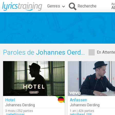
Ap
Genres
Recherche
A
Paroles de
Johannes Oerding
En Attent
Hotel
Anfassen
Johannes Oerding
Johannes Oerding
3 mois | 252 parties
1 an | 426 parties
Joebellmuser
petrolhead_008