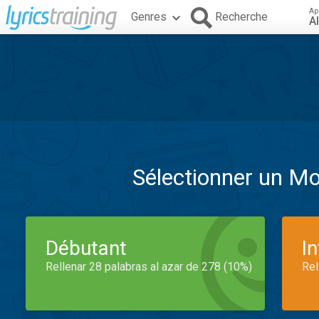
Ap
Genres
Recherche
A
Sélectionner un M
Débutant
I
Rellenar 28 palabras al azar de 278 (10%)
Rel