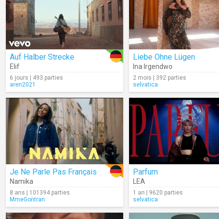
Auf Halber Strecke
Liebe Ohne Lügen
Elif
Ina Irgendwo
6 jours | 493 parties
2 mois | 392 parties
aren2021
selvatica
Je Ne Parle Pas Français
Parfum
Namika
LEA
8 ans | 101394 parties
1 an | 9620 parties
MmeGontran
selvatica