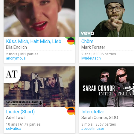
Küss Mich, Halt Mich, Lieb Mich
Chöre
Ella Endlich
Mark Forster
2 mois | 352 parties
9 ans | 53005 parties
anonymous
kvrideutsch
Lieder (Short)
Interstellar
Adel Tawil
Sarah Connor
,
SIDO
10 ans | 6179 parties
3 mois | 3567 parties
selvatica
Joebellmuser