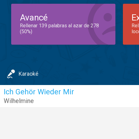
Avancé
E
Rellenar 139 palabras al azar de 278
Rel
(50%)
loc
Karaoké
Ich Gehör Wieder Mir
Wilhelmine