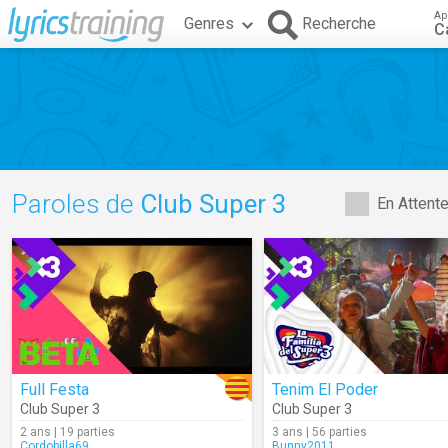
Ap
Genres
Recherche
C
Paroles de
Club Super 3
En Attent
Full Festa
Tenim El Poder
Club Super 3
Club Super 3
2 ans | 19 parties
3 ans | 56 parties
Cordobilla69
Bunny2011