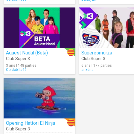
Aquest Nadal (Beta)
Superesmorza
Club Super 3
Club Super 3
3 ans | 148 parties
6 ans | 177 parties
Cordobilla69
arixdna_
Opening Hattori El Ninja
Club Super 3