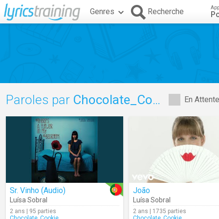
App
Genres
Recherche
Po
Paroles par
Chocolate_Cookie
En Attent
Sr. Vinho (Audio)
João
Luísa Sobral
Luísa Sobral
2 ans | 95 parties
2 ans | 1735 parties
Chocolate_Cookie
Chocolate_Cookie