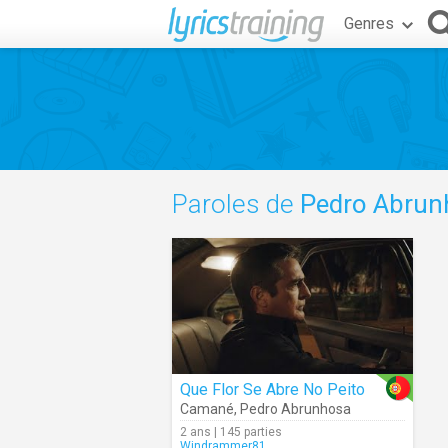
Genres
Paroles de
Pedro Abrun
Que Flor Se Abre No Peito
Camané
,
Pedro Abrunhosa
2 ans | 145 parties
Windrammer81