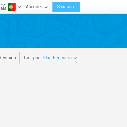
sage
Accéder
S'inscrire
ais
Révision
Trier par:
Plus Récentes