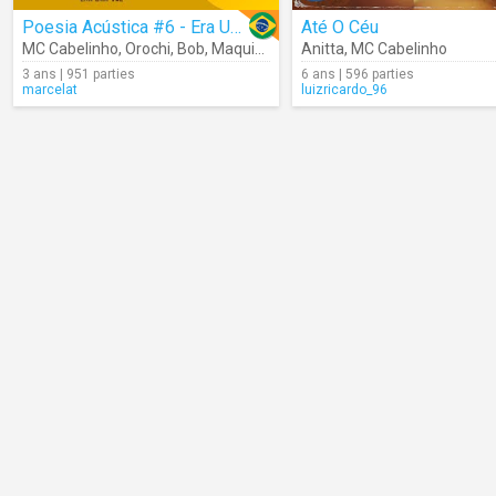
Poesia Acústica #6 - Era Uma Vez
Até O Céu
MC Cabelinho
,
Orochi
,
Bob
,
Maquiny
,
Azzy
Anitta
,
Filipe Ret
,
MC Cabelinho
,
Dudu
,
Xamã
3 ans | 951 parties
6 ans | 596 parties
marcelat
luizricardo_96