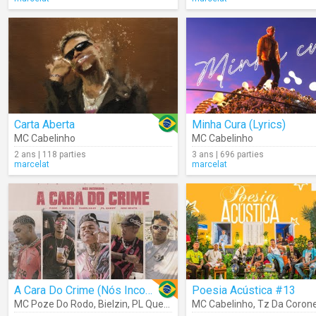
Carta Aberta
Minha Cura (Lyrics)
MC Cabelinho
MC Cabelinho
2 ans | 118 parties
3 ans | 696 parties
marcelat
marcelat
A Cara Do Crime (Nós Incomoda)
Poesia Acústica #13
MC Poze Do Rodo
,
Bielzin
,
PL Quest
,
MC Cabelinho
MC Cabelinho
,
Tz Da Corone